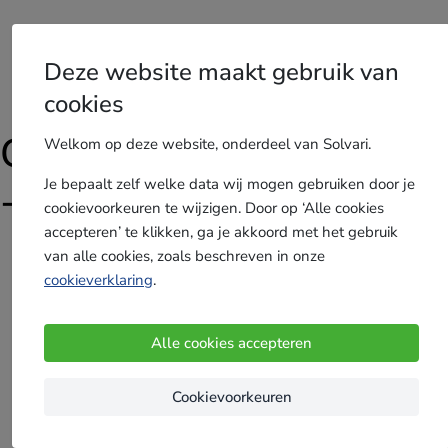
waterontharder
offerte
.nl
Deze website maakt gebruik van
Vergelijk waterontharder offertes
cookies
Gebruikersvoorwaarden
Welkom op deze website, onderdeel van Solvari.
Je bepaalt zelf welke data wij mogen gebruiken door je
- SATELLITE
cookievoorkeuren te wijzigen. Door op ‘Alle cookies
accepteren’ te klikken, ga je akkoord met het gebruik
van alle cookies, zoals beschreven in onze
cookieverklaring
.
In sommige gevallen nemen we eerst nog contact
met je op via telefoon, Whatsapp of e-mail om je
aanvraag te bevestigen of extra informatie in te
Alle cookies accepteren
winnen. Solvari selecteert vervolgens maximaal 4
vakspecialisten die aangesloten zijn op ons
Cookievoorkeuren
platform. Zij ontvangen jouw aanvraag en contact-